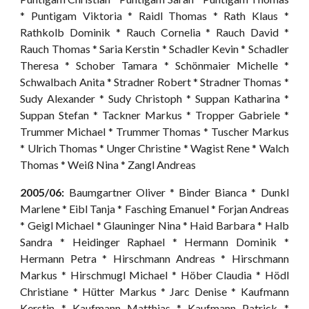
* Puntigam Viktoria * Raidl Thomas * Rath Klaus *
Rathkolb Dominik * Rauch Cornelia * Rauch David *
Rauch Thomas * Saria Kerstin * Schadler Kevin * Schadler
Theresa * Schober Tamara * Schönmaier Michelle *
Schwalbach Anita * Stradner Robert * Stradner Thomas *
Sudy Alexander * Sudy Christoph * Suppan Katharina *
Suppan Stefan * Tackner Markus * Tropper Gabriele *
Trummer Michael * Trummer Thomas * Tuscher Markus
* Ulrich Thomas * Unger Christine * Wagist Rene * Walch
Thomas * Weiß Nina * Zangl Andreas
2005/06:
Baumgartner Oliver * Binder Bianca * Dunkl
Marlene * Eibl Tanja * Fasching Emanuel * Forjan Andreas
* Geigl Michael * Glauninger Nina * Haid Barbara * Halb
Sandra * Heidinger Raphael * Hermann Dominik *
Hermann Petra * Hirschmann Andreas * Hirschmann
Markus * Hirschmugl Michael * Höber Claudia * Hödl
Christiane * Hütter Markus * Jarc Denise * Kaufmann
Kerstin * Kaufmann Matthias * Kaufmann Patrick *