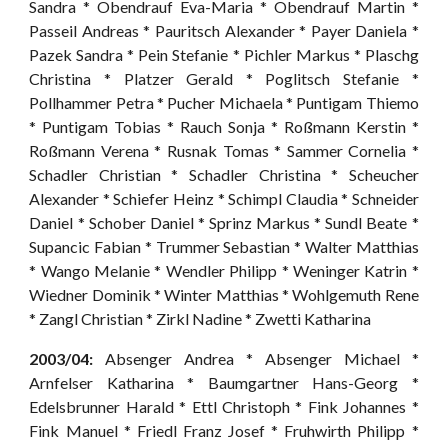
Sandra * Obendrauf Eva-Maria * Obendrauf Martin *
Passeil Andreas * Pauritsch Alexander * Payer Daniela *
Pazek Sandra * Pein Stefanie * Pichler Markus * Plaschg
Christina * Platzer Gerald * Poglitsch Stefanie *
Pollhammer Petra * Pucher Michaela * Puntigam Thiemo
* Puntigam Tobias * Rauch Sonja * Roßmann Kerstin *
Roßmann Verena * Rusnak Tomas * Sammer Cornelia *
Schadler Christian * Schadler Christina * Scheucher
Alexander * Schiefer Heinz * Schimpl Claudia * Schneider
Daniel * Schober Daniel * Sprinz Markus * Sundl Beate *
Supancic Fabian * Trummer Sebastian * Walter Matthias
* Wango Melanie * Wendler Philipp * Weninger Katrin *
Wiedner Dominik * Winter Matthias * Wohlgemuth Rene
* Zangl Christian * Zirkl Nadine * Zwetti Katharina
2003/04:
Absenger Andrea * Absenger Michael *
Arnfelser Katharina * Baumgartner Hans-Georg *
Edelsbrunner Harald * Ettl Christoph * Fink Johannes *
Fink Manuel * Friedl Franz Josef * Fruhwirth Philipp *