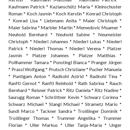
Kaufmann Patrick * Kazianschütz Maria * Kleinschuster
Roman * Koch Jasmin * Koch Kerstin * Konrad Christoph
* Konrad Lisa * Liebmann Anita * Maier Christoph *
Maier Sabrina * Marbler Martin * Memedovic Muamer *
Neuhold Bernhard * Neuhold Sabine * Neumeister
Christoph * Niederl Johannes * Niederl Lukas * Niederl
Patrick * Niederl Thomas * Niederl Verena * Platzer
Jasmin * Platzer Johannes * Platzer Matthias *
Pollhammer Tamara * Ponstingl Bianca * Pranger Jürgen
* Prassl Wolfgang * Prutsch Christiane * Pucher Manuela
* Puntigam Anton * Radkohl Astrid * Radkohl Tina *
Ranftl Gernot * Ranftl Reinhold * Rath Sabrina * Rauch
Bernhard * Reisner Patrick * Ritz Daniela * Ritz Nadine *
Saurugg Roman * Schröttner Kevin * Schwarz Corinna *
Schwarz Michael * Stangl Michael * Strametz Mario *
Sundl Marco * Tackner Sandra * Troißinger Dominik *
Troißinger Thomas * Trummer Angelika * Trummer
Florian * Uller Markus * Uller Tanja-Maria * Unger