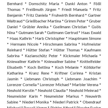
Bernhard * Domschitz Maria * Dunkl Anton * Fößl
Thomas * Freißmuth Jürgen * Friedl Manuela * Fritz
Benjamin * Fritz Daniela * Fruhwirth Bernhard * Gartner
Waltraud * Grießbacher Martina * Grimm Peter * Gruber
Daniel * Grübler Annika * Gsellmann Christian * Gsöls
Nina * Gutmann Sarah * Guttmann Gertrud * Haas Ewald
* Haas Kathrin * Harb Christopher * Hauptmann Simone
* Hermann Nicole * Hirschmann Sabrina * Hofmeister
Reinhard * Hütter Stefan * Hütter Thomas * Kaufmann
Sabrina * Kazianschütz Peter * Kickmaier Michaela *
Kniewallner Kathrin * Kniewallner Sabine * Knittelfelder
Elisabeth * Koch Bettina * Koch Melanie * Kölldorfer
Katharina * Kranz Rene * Kriftner Corinna * Kristan
Jasmin * Liebmann Christoph * Liebmann Joachim *
Lorenzer Cornelia * Lorenzer Michael * Marbler Verena *
Neuhold Kerstin * Neuhold Claudia * Neuhold Meinrad *
Neumeister Karin * Neumeister Markus * Neuwirth
Sabine * Niederl Monika * Niederl Patrick * Obendrauf
Michael * Passeil Jürgen * Pichler Alfred * Plaschg Evelyn