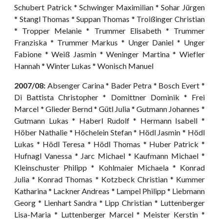
Schubert Patrick * Schwinger Maximilian * Sohar Jürgen
* Stangl Thomas * Suppan Thomas * Troißinger Christian
* Tropper Melanie * Trummer Elisabeth * Trummer
Franziska * Trummer Markus * Unger Daniel * Unger
Fabione * Weiß Jasmin * Weninger Martina * Wiefler
Hannah * Winter Lukas * Wonisch Manuel
2007/08:
Absenger Carina * Bader Petra * Bosch Evert *
Di Battista Christopher * Domittner Dominik * Frei
Marcel * Glieder Bernd * Gütl Julia * Gutmann Johannes *
Gutmann Lukas * Haberl Rudolf * Hermann Isabell *
Höber Nathalie * Höchelein Stefan * Hödl Jasmin * Hödl
Lukas * Hödl Teresa * Hödl Thomas * Huber Patrick *
Hufnagl Vanessa * Jarc Michael * Kaufmann Michael *
Kleinschuster Philipp * Kohlmaier Michaela * Konrad
Julia * Konrad Thomas * Kotzbeck Christian * Kummer
Katharina * Lackner Andreas * Lampel Philipp * Liebmann
Georg * Lienhart Sandra * Lipp Christian * Luttenberger
Lisa-Maria * Luttenberger Marcel * Meister Kerstin *