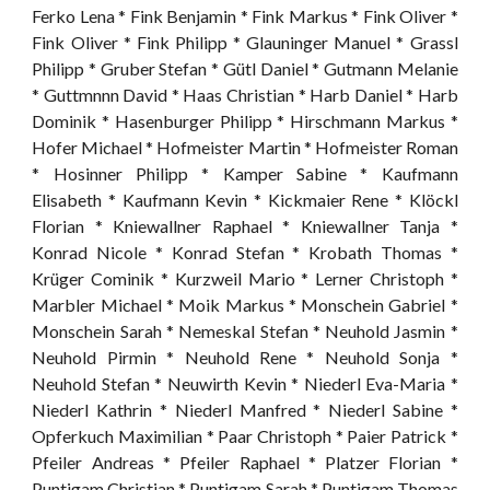
Ferko Lena * Fink Benjamin * Fink Markus * Fink Oliver *
Fink Oliver * Fink Philipp * Glauninger Manuel * Grassl
Philipp * Gruber Stefan * Gütl Daniel * Gutmann Melanie
* Guttmnnn David * Haas Christian * Harb Daniel * Harb
Dominik * Hasenburger Philipp * Hirschmann Markus *
Hofer Michael * Hofmeister Martin * Hofmeister Roman
* Hosinner Philipp * Kamper Sabine * Kaufmann
Elisabeth * Kaufmann Kevin * Kickmaier Rene * Klöckl
Florian * Kniewallner Raphael * Kniewallner Tanja *
Konrad Nicole * Konrad Stefan * Krobath Thomas *
Krüger Cominik * Kurzweil Mario * Lerner Christoph *
Marbler Michael * Moik Markus * Monschein Gabriel *
Monschein Sarah * Nemeskal Stefan * Neuhold Jasmin *
Neuhold Pirmin * Neuhold Rene * Neuhold Sonja *
Neuhold Stefan * Neuwirth Kevin * Niederl Eva-Maria *
Niederl Kathrin * Niederl Manfred * Niederl Sabine *
Opferkuch Maximilian * Paar Christoph * Paier Patrick *
Pfeiler Andreas * Pfeiler Raphael * Platzer Florian *
Puntigam Christian * Puntigam Sarah * Puntigam Thomas