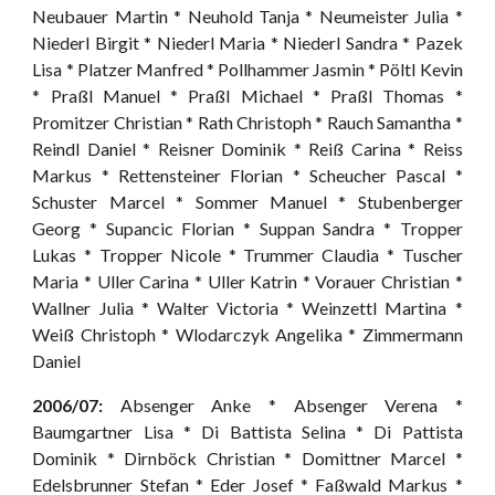
Neubauer Martin * Neuhold Tanja * Neumeister Julia *
Niederl Birgit * Niederl Maria * Niederl Sandra * Pazek
Lisa * Platzer Manfred * Pollhammer Jasmin * Pöltl Kevin
* Praßl Manuel * Praßl Michael * Praßl Thomas *
Promitzer Christian * Rath Christoph * Rauch Samantha *
Reindl Daniel * Reisner Dominik * Reiß Carina * Reiss
Markus * Rettensteiner Florian * Scheucher Pascal *
Schuster Marcel * Sommer Manuel * Stubenberger
Georg * Supancic Florian * Suppan Sandra * Tropper
Lukas * Tropper Nicole * Trummer Claudia * Tuscher
Maria * Uller Carina * Uller Katrin * Vorauer Christian *
Wallner Julia * Walter Victoria * Weinzettl Martina *
Weiß Christoph * Wlodarczyk Angelika * Zimmermann
Daniel
2006/07:
Absenger Anke * Absenger Verena *
Baumgartner Lisa * Di Battista Selina * Di Pattista
Dominik * Dirnböck Christian * Domittner Marcel *
Edelsbrunner Stefan * Eder Josef * Faßwald Markus *