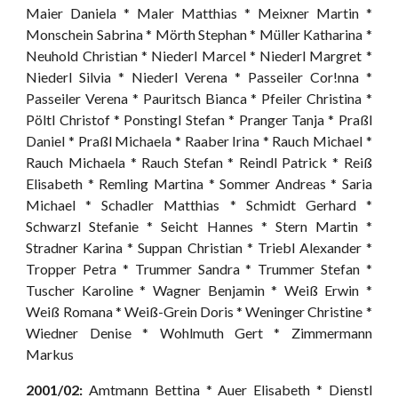
Maier Daniela * Maler Matthias * Meixner Martin *
Monschein Sabrina * Mörth Stephan * Müller Katharina *
Neuhold Christian * Niederl Marcel * Niederl Margret *
Niederl Silvia * Niederl Verena * Passeiler Cor!nna *
Passeiler Verena * Pauritsch Bianca * Pfeiler Christina *
Pöltl Christof * Ponstingl Stefan * Pranger Tanja * Praßl
Daniel * Praßl Michaela * Raaber Irina * Rauch Michael *
Rauch Michaela * Rauch Stefan * Reindl Patrick * Reiß
Elisabeth * Remling Martina * Sommer Andreas * Saria
Michael * Schadler Matthias * Schmidt Gerhard *
Schwarzl Stefanie * Seicht Hannes * Stern Martin *
Stradner Karina * Suppan Christian * Triebl Alexander *
Tropper Petra * Trummer Sandra * Trummer Stefan *
Tuscher Karoline * Wagner Benjamin * Weiß Erwin *
Weiß Romana * Weiß-Grein Doris * Weninger Christine *
Wiedner Denise * Wohlmuth Gert * Zimmermann
Markus
2001/02:
Amtmann Bettina * Auer Elisabeth * Dienstl