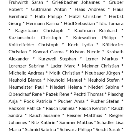
Fruhwirth Sarah * Grießbacher Johannes * Gruber
Robert * Guttmann Anton * Haas Andreas * Haus
Bernhard * Halb Philipp * Hatzl Christine * Herbst
Georg * Hermann Karina * Hödl Sebastian * Idic Tamara
* Kagerbauer Christoph * Kaufmann Reinhard *
Kazianschütz Christoph * Kniewallner Philipp *
Knittelfelder Christoph * Koch Lydia * Köildorfer
Christian * Konrad Carma * Kristan Nicole * Krobath
Alexander * Kurzweil Stephan * Lerner Markus *
Lorenzer Sabrina * Luder Marc * Meixner Christian *
Michelic Andreas * Moik Christian * Neubauer Jürgen *
Neuhold Bianca * Neuhold Manuel * Neuhold Stefan *
Neumeister Paul * Niederl Helena * Niederl Sabine *
Obendrauf Rene * Pazek Rene * Pechtl Thomas * Plaschg
Anja * Pock Patricia * Pucher Anna * Pucher Stefan *
Radkohl Patrick * Rauch Daniela * Rauch Kerstin * Rauch
Sandra * Rauch Susanne * Reisner Matthias * Riegler
Johannes * Ritz Kathrin * Sammer Mattias * Schadler Lisa
Maria * Schmid Sabrina * Schwarz Philipp * Seicht Sarah *