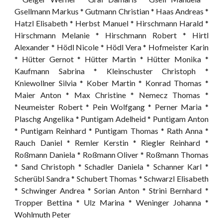
Gsellmann Markus * Gutmann Christian * Haas Andreas *
Hatzl Elisabeth * Herbst Manuel * Hirschmann Harald *
Hirschmann Melanie * Hirschmann Robert * Hirtl
Alexander * Hödl Nicole * Hödl Vera * Hofmeister Karin
* Hütter Gernot * Hütter Martin * Hütter Monika *
Kaufmann Sabrina * Kleinschuster Christoph *
Kniewollner Silvia * Kober Martin * Konrad Thomas *
Maier Anton * Max Christine * Nemecz Thomas *
Neumeister Robert * Pein Wolfgang * Perner Maria *
Plaschg Angelika * Puntigam Adelheid * Puntigam Anton
* Puntigam Reinhard * Puntigam Thomas * Rath Anna *
Rauch Daniel * Remler Kerstin * Riegler Reinhard *
Roßmann Daniela * Roßmann Oliver * Roßmann Thomas
* Sand Christoph * Schadler Daniela * Schanner Karl *
Scherübl Sandra * Schubert Thomas * Schwarzl Elisabeth
* Schwinger Andrea * Sorian Anton * Strini Bernhard *
Tropper Bettina * Ulz Marina * Weninger Johanna *
Wohlmuth Peter