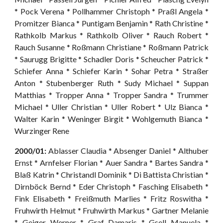
* Pock Verena * Pollhammer Christoph * Praßl Angela *
Promitzer Bianca * Puntigam Benjamin * Rath Christine *
Rathkolb Markus * Rathkolb Oliver * Rauch Robert *
Rauch Susanne * Roßmann Christiane * Roßmann Patrick
* Saurugg Brigitte * Schadler Doris * Scheucher Patrick *
Schiefer Anna * Schiefer Karin * Sohar Petra * Straßer
Anton * Stubenberger Ruth * Sudy Michael * Suppan
Matthias * Tropper Anna * Tropper Sandra * Trummer
Michael * Uller Christian * Uller Robert * Ulz Bianca *
Walter Karin * Weninger Birgit * Wohlgemuth Bianca *
Wurzinger Rene
2000/01:
Ablasser Claudia * Absenger Daniel * Althuber
Ernst * Arnfelser Florian * Auer Sandra * Bartes Sandra *
Blaß Katrin * Christandl Dominik * Di
B
attista Christian *
Dirnböck Bernd * Eder Christoph * Fasching Elisabeth *
Fink Elisabeth * Freißmuth Marlies * Fritz Roswitha *
Fruhwirth Helmut * Fruhwirth Markus * Gartner Melanie
* Geiger Werner * Graf Damaris * Gsell Manuela *