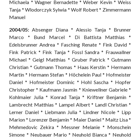
Michaela * Wagner Bernadette * Weber Kevin * Weiss
Tanja * Wlodorczyk Sylwia * Wolf Robert * Zimmermann
Manuel
2004/05:
Absenger Diana * Alessio Tanja * Brunner
Marco * Bund Marcel * Di Battista Matthias *
Edelsbrunner Andrea *
Fasching Renate * Fink David *
Fink Patrick * Fink Tanja * Fossl Sandra * Frauwallner
Michael * Geigl Matthias * Gruber Patrick * Gutmann
Christian * Gutmann Thomas * Haas Kerstin * Hermann
Martin * Hermann Stefan * Höchelein Paul * Hofmeister
Daniel * Hofmeister Dominic * Hohl Sascha * Hopfer
Christopher * Kaufmann Jasmin * Kniewellner Gabriele *
Kohlmaier Julia * Konrad Tanja * Kriftner Benjamin *
Lambrecht Matthias * Lampel Albert * Landl Christian *
Lerner Daniel * Liebmann Julia * Lindner Nicole * Lipp
Marion * Lorenzer Benjamin * Maier Daniel * Maitz Lisa *
Mehmedovic Zekira * Messner Melanie * Monschein
Simone * Neubauer Mario * Neuhold Bianca * Neuhold