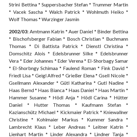
Strini Bettina * Suppersbacher Stefan * Trummer Martin
* Vacek Sascha * Wa
l
ch Patrick * Wohlmuth Heiko *
Wolf Thomas * Wurzinger Jasmin
2002/03:
Amtmann Katrin * Auer Daniel * Binder Bettina
* Bischofsberger Fabian * Bosch Christian * Buchmann
Thomas * Di Battista Patrick * Dienstl Christina *
Domschitz Alois * Edelsbrunner Silke * Edelsbrunner
Vera * Eder Johannes * Eder Verena * EI-Shorbagy Samar
* EI-Shorbngy Schimaa * Faulend Roman * Fink David *
Friedl Lisa * Geigl Alfred * Grießer Elena * Gsell Nicole *
Gsellmann Alexander * Gütl Katharina * Gutl Nadine *
Haas Bernd * Haas Bianca * Haas Daniel * Haas Martin *
Hammer Susanne * Hödl Anja * Hödl Carina * Hütter
Daniel * Hutter Thomas * Kaufmann Stefan *
Kazianschütz Michael * Kickmaier Patrick * Kniewallner
Christine * Kohlmaier Markus * Kummer Sandra *
Lambrecht Klaus * Leber Andreas * Leitner Katrin *
Lienhart Martin * Linder Alexandra * Lindner Tanja *