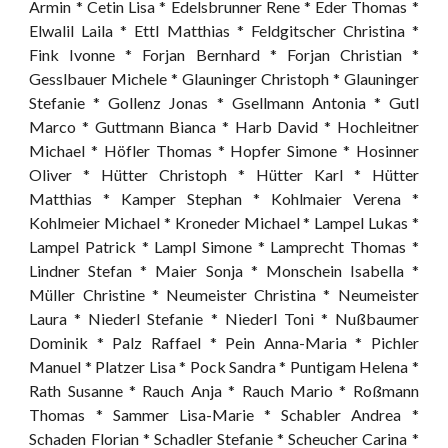
Armin * Cetin Lisa * Edelsbrunner Rene * Eder Thomas *
Elwalil Laila * Ettl Matthias * Feldgitscher Christina *
Fink Ivonne * Forjan Bernhard * Forjan Christian *
Gesslbauer Michele * Glauninger Christoph * Glauninger
Stefanie * Gollenz Jonas * Gsellmann Antonia * Gutl
Marco * Guttmann Bianca * Harb David * Hochleitner
Michael * Höfler Thomas * Hopfer Simone * Hosinner
Oliver * Hütter Christoph * Hütter Karl * Hütter
Matthias * Kamper Stephan * Kohlmaier Verena *
Kohlmeier Michael * Kroneder Michael * Lampel Lukas *
Lampel Patrick * Lampl Simone * Lamprecht Thomas *
Lindner Stefan * Maier Sonja * Monschein Isabella *
Müller Christine * Neumeister Christina * Neumeister
Laura * Niederl Stefanie * Niederl Toni * Nußbaumer
Dominik * Palz Raffael * Pein Anna-Maria * Pichler
Manuel * Platzer Lisa * Pock Sandra * Puntigam Helena *
Rath Susanne * Rauch Anja * Rauch Mario * Roßmann
Thomas * Sammer Lisa-Marie * Schabler Andrea *
Schaden Florian * Schadler Stefanie * Scheucher Carina *