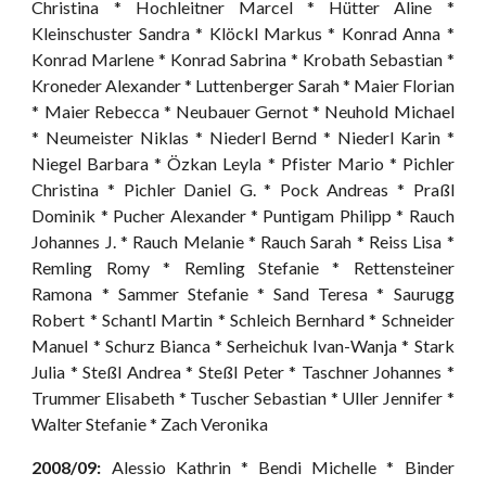
Christina * Hochleitner Marcel * Hütter Aline *
Kleinschuster Sandra * Klöckl Markus * Konrad Anna *
Konrad Marlene * Konrad Sabrina * Krobath Sebastian *
Kroneder Alexander * Luttenberger Sarah * Maier Florian
* Maier Rebecca * Neubauer Gernot * Neuhold Michael
* Neumeister Niklas * Niederl Bernd * Niederl Karin *
Niegel Barbara * Özkan Leyla * Pfister Mario * Pichler
Christina * Pichler Daniel G. * Pock Andreas * Praßl
Dominik * Pucher Alexander * Puntigam Philipp * Rauch
Johannes J. * Rauch Melanie * Rauch Sarah * Reiss Lisa *
Remling Romy * Remling Stefanie * Rettensteiner
Ramona * Sammer Stefanie * Sand Teresa * Saurugg
Robert * Schantl Martin * Schleich Bernhard * Schneider
Manuel * Schurz Bianca * Serheichuk Ivan-Wanja * Stark
Julia * Steßl Andrea * Steßl Peter * Taschner Johannes *
Trummer Elisabeth * Tuscher Sebastian * Uller Jennifer *
Walter Stefanie * Zach Veronika
2008/09:
Alessio Kathrin * Bendi Michelle * Binder